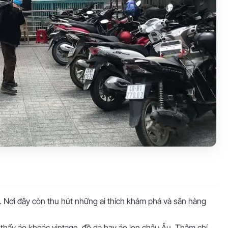
i. Nơi đây còn thu hút những ai thích khám phá và săn hàng
 thấy áo khoác vintage, đồ da hay áo len châu Âu. Thậm chí