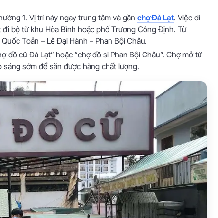
ường 1. Vị trí này ngay trung tâm và gần
chợ Đà Lạt
. Việc di
t đi bộ từ khu Hòa Bình hoặc phố Trương Công Định. Từ
 Quốc Toản – Lê Đại Hành – Phan Bội Châu.
ợ đồ cũ Đà Lạt” hoặc “chợ đồ si Phan Bội Châu”. Chợ mở từ
ào sáng sớm để săn được hàng chất lượng.