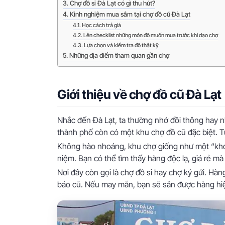
Chợ đồ si Đà Lạt có gì thu hút?
Kinh nghiệm mua sắm tại chợ đồ cũ Đà Lạt
Học cách trả giá
Lên checklist những món đồ muốn mua trước khi dạo chợ
Lựa chọn và kiểm tra đồ thật kỹ
Những địa điểm tham quan gần chợ
Giới thiệu về chợ đồ cũ Đà Lạt
Nhắc đến Đà Lạt, ta thường nhớ đồi thông hay
thành phố còn có một khu chợ đồ cũ đặc biệt. 
Không hào nhoáng, khu chợ giống như một “kho 
niệm. Bạn có thể tìm thấy hàng độc lạ, giá rẻ mà
Nơi đây còn gọi là chợ đồ si hay chợ ký gửi. Hàn
báo cũ. Nếu may mắn, bạn sẽ săn được hàng hiệu