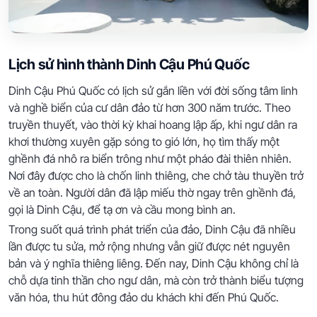
Lịch sử hình thành Dinh Cậu Phú Quốc
Dinh Cậu Phú Quốc có lịch sử gắn liền với đời sống tâm linh
và nghề biển của cư dân đảo từ hơn 300 năm trước. Theo
truyền thuyết, vào thời kỳ khai hoang lập ấp, khi ngư dân ra
khơi thường xuyên gặp sóng to gió lớn, họ tìm thấy một
ghềnh đá nhô ra biển trông như một pháo đài thiên nhiên.
Nơi đây được cho là chốn linh thiêng, che chở tàu thuyền trở
về an toàn. Người dân đã lập miếu thờ ngay trên ghềnh đá,
gọi là Dinh Cậu, để tạ ơn và cầu mong bình an.
Trong suốt quá trình phát triển của đảo, Dinh Cậu đã nhiều
lần được tu sửa, mở rộng nhưng vẫn giữ được nét nguyên
bản và ý nghĩa thiêng liêng. Đến nay, Dinh Cậu không chỉ là
chỗ dựa tinh thần cho ngư dân, mà còn trở thành biểu tượng
văn hóa, thu hút đông đảo du khách khi đến Phú Quốc.