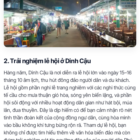
2. Trải nghiệm lễ hội ở Dinh Cậu
Hàng năm, Dinh Cậu là nơi diễn ra lễ hội lớn vào ngày 15–16
tháng 10 âm lịch, thu hút đông đảo người dân và du khách.
Lễ hội gồm phần nghi lễ trang nghiêm với các nghi thức cúng
tế cầu cho mưa thuận gió hòa, sóng yên biển lặng, và phần
hội sôi động với nhiều hoạt động dân gian như hát bội, múa
lân, đua thuyền. Đây là dịp hiếm có để bạn cảm nhận rõ nét
tinh thần đoàn kết của cộng đồng ngư dân, cùng hòa mình
vào bầu không khí tưng bừng rộn rã. Tham dự lễ hội, bạn
không chỉ được tìm hiểu thêm về văn hóa biển đảo mà còn
được trải nghiệm nét tín ngưỡng đặc sắc của người dân Phú