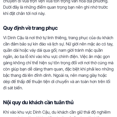
chuyến đi vừa trọn vẹn vừa tôn trọng văn hóa địa phương.
Dưới đây là những điểm quan trọng bạn nên ghi nhớ trước
khi đặt chân tới nơi này.
Quy định về trang phục
Vì Dinh Cậu là nơi thờ tự linh thiêng, trang phục của du khách
cần đảm bảo sự kín đáo và lịch sự. Nữ giới nên mặc áo có tay,
quần dài hoặc váy dài qua gối; nam giới tránh mặc quần
ngắn, áo ba lỗ khi vào khu vực chính điện. Việc ăn mặc gọn
gàng không chỉ thể hiện sự tôn trọng đối với nơi thờ cúng mà
còn giúp bạn dễ dàng tham quan, đặc biệt khi phải leo những
bậc thang đá lên đỉnh dinh. Ngoài ra, nên mang giày hoặc
dép đế thấp để thuận tiện di chuyển và an toàn hơn trên lối
đi sát biển.
Nội quy du khách cần tuân thủ
Khi vào khu vực Dinh Cậu, du khách cần giữ thái độ nghiêm