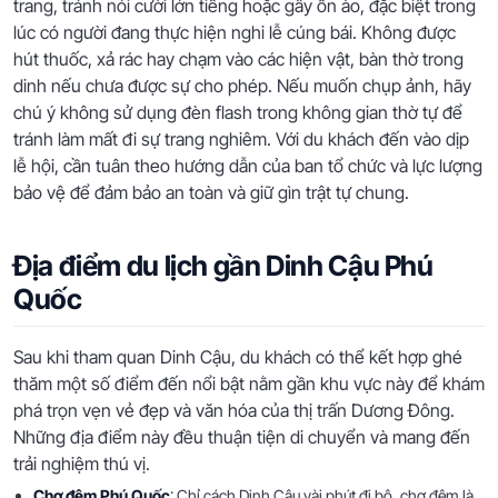
trang, tránh nói cười lớn tiếng hoặc gây ồn ào, đặc biệt trong
lúc có người đang thực hiện nghi lễ cúng bái. Không được
hút thuốc, xả rác hay chạm vào các hiện vật, bàn thờ trong
dinh nếu chưa được sự cho phép. Nếu muốn chụp ảnh, hãy
chú ý không sử dụng đèn flash trong không gian thờ tự để
tránh làm mất đi sự trang nghiêm. Với du khách đến vào dịp
lễ hội, cần tuân theo hướng dẫn của ban tổ chức và lực lượng
bảo vệ để đảm bảo an toàn và giữ gìn trật tự chung.
Địa điểm du lịch gần Dinh Cậu Phú
Quốc
Sau khi tham quan Dinh Cậu, du khách có thể kết hợp ghé
thăm một số điểm đến nổi bật nằm gần khu vực này để khám
phá trọn vẹn vẻ đẹp và văn hóa của thị trấn Dương Đông.
Những địa điểm này đều thuận tiện di chuyển và mang đến
trải nghiệm thú vị.
Chợ đêm Phú Quốc
: Chỉ cách Dinh Cậu vài phút đi bộ, chợ đêm là