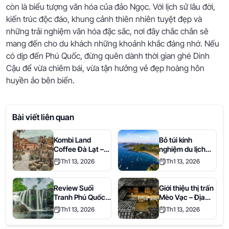
còn là biểu tượng văn hóa của đảo Ngọc. Với lịch sử lâu đời,
kiến trúc độc đáo, khung cảnh thiên nhiên tuyệt đẹp và
những trải nghiệm văn hóa đặc sắc, nơi đây chắc chắn sẽ
mang đến cho du khách những khoảnh khắc đáng nhớ. Nếu
có dịp đến Phú Quốc, đừng quên dành thời gian ghé Dinh
Cậu để vừa chiêm bái, vừa tận hưởng vẻ đẹp hoàng hôn
huyền ảo bên biển.
Bài viết liên quan
Kombi Land
Bỏ túi kinh
Coffee Đà Lạt –
nghiệm du lịch
Ốc đảo xương
Phú Quốc tự túc
Th1 13, 2026
Th1 13, 2026
rồng cực chất
cho lần đầu khám
phá
Review Suối
Giới thiệu thị trấn
Tranh Phú Quốc –
Mèo Vạc – Địa
Kinh nghiệm đi
điểm du lịch hấp
Th1 13, 2026
Th1 13, 2026
chơi khu du lịch
dẫn tại Hà Giang
Suối Tranh