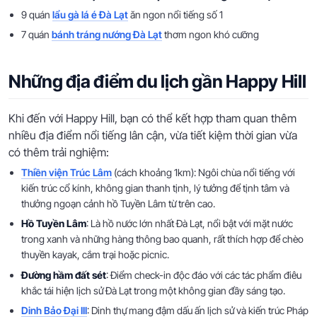
9 quán
lẩu gà lá é Đà Lạt
ăn ngon nổi tiếng số 1
7 quán
bánh tráng nướng Đà Lạt
thơm ngon khó cưỡng
Những địa điểm du lịch gần Happy Hill
Khi đến với Happy Hill, bạn có thể kết hợp tham quan thêm
nhiều địa điểm nổi tiếng lân cận, vừa tiết kiệm thời gian vừa
có thêm trải nghiệm:
Thiền viện Trúc Lâm
(cách khoảng 1km): Ngôi chùa nổi tiếng với
kiến trúc cổ kính, không gian thanh tịnh, lý tưởng để tịnh tâm và
thưởng ngoạn cảnh hồ Tuyền Lâm từ trên cao.
Hồ Tuyền Lâm
: Là hồ nước lớn nhất Đà Lạt, nổi bật với mặt nước
trong xanh và những hàng thông bao quanh, rất thích hợp để chèo
thuyền kayak, cắm trại hoặc picnic.
Đường hầm đất sét
: Điểm check-in độc đáo với các tác phẩm điêu
khắc tái hiện lịch sử Đà Lạt trong một không gian đầy sáng tạo.
Dinh Bảo Đại III
: Dinh thự mang đậm dấu ấn lịch sử và kiến trúc Pháp