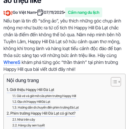
ảo triệu like
Go Việt Nam
07/11/2025
Cẩm nang du lịch
Nếu bạn là tín đồ “sống ảo”, yêu thích những góc chụp ảnh
mộng mơ như bước ra từ cổ tích thì Happy Hill Đà Lạt chắc
chắn là điểm đến không thể bỏ qua. Nằm nép mình bên hồ
Tuyền Lâm, Happy Hill Đà Lạt sở hữu cảnh quan thơ mộng,
không khí trong lành và hàng loạt tiểu cảnh độc đáo để bạn
thỏa sức sáng tạo với những bức ảnh triệu like. Hãy cùng
WhereS
khám phá từng góc “thần thánh” tại phim trường
Happy Hill qua bài viết dưới đây nhé!
Nội dung trang
Giới thiệu Happy Hill Đà Lạt
Giá vé và giờ mở cửa phim trường Happy Hill
Địa chỉ Happy Hill Đà Lạt
Hướng dẫn di chuyển đến phim trường Đà Lạt
Phim trường Happy Hill Đà Lạt có gì hot?
Nhà trên cây
Hàng cây sen tuyết