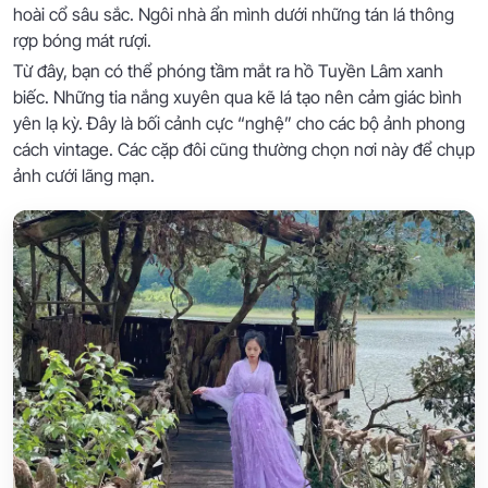
hoài cổ sâu sắc. Ngôi nhà ẩn mình dưới những tán lá thông
rợp bóng mát rượi.
Từ đây, bạn có thể phóng tầm mắt ra hồ Tuyền Lâm xanh
biếc. Những tia nắng xuyên qua kẽ lá tạo nên cảm giác bình
yên lạ kỳ. Đây là bối cảnh cực “nghệ” cho các bộ ảnh phong
cách vintage. Các cặp đôi cũng thường chọn nơi này để chụp
ảnh cưới lãng mạn.