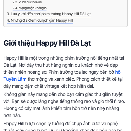
Vườn cúc họa mi
Mạng nhện khổng lồ
Lưu ý khi đến chơi phim trường Happy Hill Đà Lạt
Những địa điểm du lịch gần Happy Hill
Giới thiệu Happy Hill Đà Lạt
Happy Hill là một trong những phim trường nổi tiếng nhất tại
Đà Lạt. Nơi đây thu hút hàng nghìn du khách nhờ vẻ đẹp
thiên nhiên hoang sơ. Phim trường tọa lạc ngay bên bờ
hồ
Tuyền Lâm
thơ mộng và xanh biếc. Phong cách thiết kế tại
đây mang đậm chất vintage kết hợp hiện đại.
Không gian này mang đến cho bạn cảm giác thư giãn tuyệt
vời. Bạn sẽ được lắng nghe tiếng thông reo và gió thổi rì rào.
Hương cỏ cây mát lành khiến tâm hồn trở nên nhẹ nhàng
hơn hẳn.
Happy Hill là lựa chọn lý tưởng để chụp ảnh cưới và nghệ
thuật. Đây cũng là nơi lưu giữ khoảnh khắc đẹp bên bạn bè,