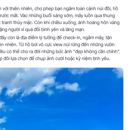
n với thiên nhiên, cho phép bạn ngắm toàn cảnh núi đồi, hồ
 trước mắt. Vào những buổi sáng sớm, mây luồn qua thung
 tranh thủy mặc. Còn khi chiều xuống, ánh hoàng hôn vàng
ặng người vì quá đỗi bình yên và lãng mạn.
đây còn là địa điểm lý tưởng để check-in, ngắm mây, tận
iên nhiên. Từ hồ bơi vô cực view núi rừng đến những vườn
 đều có thể cho ra đời những bức ảnh “đẹp không cần chỉnh”.
 đôi lựa chọn để chụp ảnh cưới hoặc kỷ niệm tình yêu.