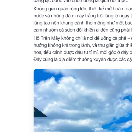
đang lạc bước vào chốn bồng lai giữa đời thực.
Không gian quán rộng lớn, thiết kế mở hoàn toà
nước và những đám mây trắng trôi lững lờ ngay
lũng tạo nên khung cảnh thơ mộng như một bức
cam nhuộm cả sườn đồi khiến ai đến cũng phải l
Hồ Trên Mây không chỉ là nơi để uống cà phê – 
hưởng không khí trong lành, và thư giãn giữa th
hoa, tiểu cảnh được đầu tư tỉ mỉ, mỗi góc ở đây
Đây cũng là địa điểm thường xuyên được các cặp