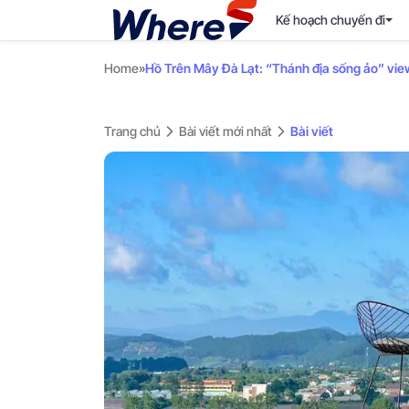
Kế hoạch chuyến đi
Home
»
Hồ Trên Mây Đà Lạt: “Thánh địa sống ảo” vie
Trang chủ
Bài viết mới nhất
Bài viết