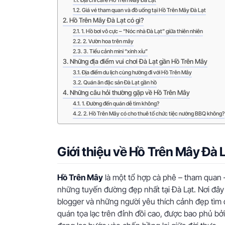
Địa chỉ cafe Hồ Trên Mây Đà Lạt
Giá vé tham quan và đồ uống tại Hồ Trên Mây Đà Lạt
Hồ Trên Mây Đà Lạt có gì?
1. Hồ bơi vô cực – “Nóc nhà Đà Lạt” giữa thiên nhiên
2. Vườn hoa trên mây
3. Tiểu cảnh mini “xinh xỉu”
Những địa điểm vui chơi Đà Lạt gần Hồ Trên Mây
Địa điểm du lịch cùng hướng đi với Hồ Trên Mây
Quán ăn đặc sản Đà Lạt gần hồ
Những câu hỏi thường gặp về Hồ Trên Mây
1. Đường đến quán dễ tìm không?
2. Hồ Trên Mây có cho thuê tổ chức tiệc nướng BBQ không?
Giới thiệu về Hồ Trên Mây Đà 
Hồ Trên Mây
là một tổ hợp cà phê – tham quan
những tuyến đường đẹp nhất tại Đà Lạt. Nơi đây n
blogger và những người yêu thích cảnh đẹp tìm 
quán tọa lạc trên đỉnh đồi cao, được bao phủ bở