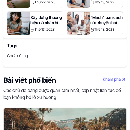
ngon lừng danh
phương pháp rèn
Th6 22, 2025
Th9 13, 2023
nhất định bạn
luyện hiệu quả
phải thử một lần
trong đời.
Xây dựng thương
“Mách” bạn cách
hiệu cá nhân hiệu
nói chuyện hài
quả cùng Where
hước và hóm hỉnh
Th9 13, 2023
Th9 13, 2023
S
gây ấn tượng khi
giao tiếp
Tags
Chưa có tag.
Bài viết phổ biến
Khám phá
Các chủ đề đang được quan tâm nhất, cập nhật liên tục để
bạn không bỏ lỡ xu hướng