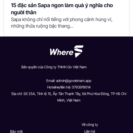
15 đặc sản Sapa ngon làm quà ý nghĩa cho
người thân
Sapa không chỉ nổi tiếng với phong cảnh hùng vĩ,
những thửa ruộng bậc thang...
Bản quyền của Công ty TNHH Go Việt Nam
Email:
admin@govietnam.app
Hoteline/liên hệ: 0793919014
Địa chỉ: Số 25A, Tỉnh lộ 15, Ấp Tân Thạnh Tây, Xã Phú Hòa Đông, TP Hồ Chí
Minh, Việt Nam
Về công ty
Bảo mật
Liên hệ