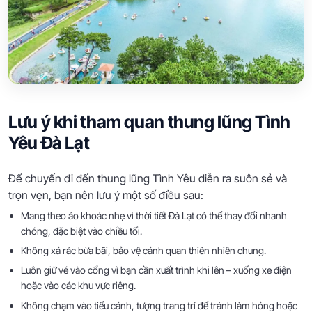
Lưu ý khi tham quan thung lũng Tình
Yêu Đà Lạt
Để chuyến đi đến thung lũng Tình Yêu diễn ra suôn sẻ và
trọn vẹn, bạn nên lưu ý một số điều sau:
Mang theo áo khoác nhẹ vì thời tiết Đà Lạt có thể thay đổi nhanh
chóng, đặc biệt vào chiều tối.
Không xả rác bừa bãi, bảo vệ cảnh quan thiên nhiên chung.
Luôn giữ vé vào cổng vì bạn cần xuất trình khi lên – xuống xe điện
hoặc vào các khu vực riêng.
Không chạm vào tiểu cảnh, tượng trang trí để tránh làm hỏng hoặc