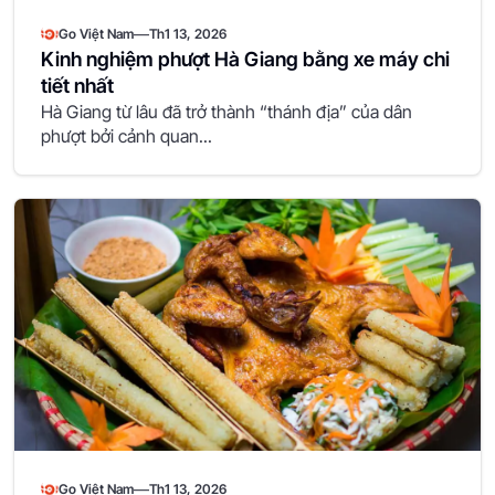
—
Go Việt Nam
Th1 13, 2026
Kinh nghiệm phượt Hà Giang bằng xe máy chi
tiết nhất
Hà Giang từ lâu đã trở thành “thánh địa” của dân
phượt bởi cảnh quan...
—
Go Việt Nam
Th1 13, 2026