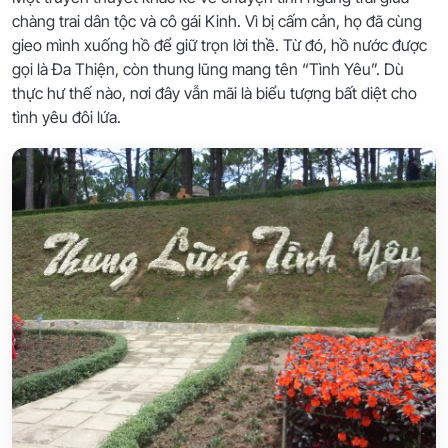
chàng trai dân tộc và cô gái Kinh. Vì bị cấm cản, họ đã cùng
gieo mình xuống hồ để giữ trọn lời thề. Từ đó, hồ nước được
gọi là Đa Thiện, còn thung lũng mang tên “Tình Yêu”. Dù
thực hư thế nào, nơi đây vẫn mãi là biểu tượng bất diệt cho
tình yêu đôi lứa.