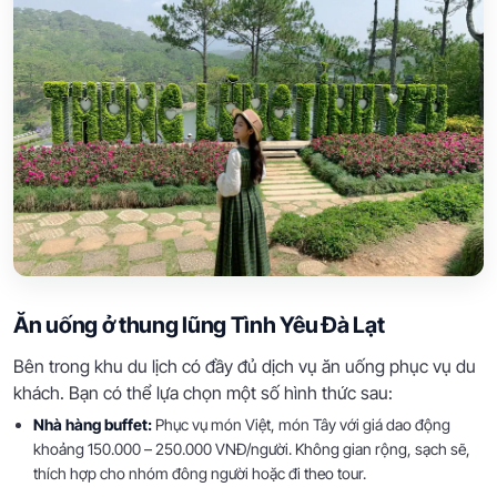
Ăn uống ở thung lũng Tình Yêu Đà Lạt
Bên trong khu du lịch có đầy đủ dịch vụ ăn uống phục vụ du
khách. Bạn có thể lựa chọn một số hình thức sau:
Nhà hàng buffet:
Phục vụ món Việt, món Tây với giá dao động
khoảng 150.000 – 250.000 VNĐ/người. Không gian rộng, sạch sẽ,
thích hợp cho nhóm đông người hoặc đi theo tour.