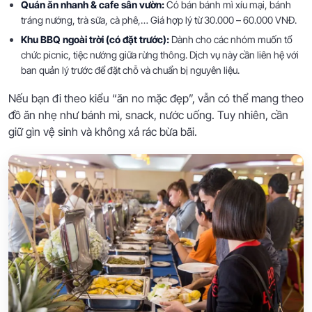
Quán ăn nhanh & cafe sân vườn:
Có bán bánh mì xíu mại, bánh
tráng nướng, trà sữa, cà phê,… Giá hợp lý từ 30.000 – 60.000 VNĐ.
Khu BBQ ngoài trời (có đặt trước):
Dành cho các nhóm muốn tổ
chức picnic, tiệc nướng giữa rừng thông. Dịch vụ này cần liên hệ với
ban quản lý trước để đặt chỗ và chuẩn bị nguyên liệu.
Nếu bạn đi theo kiểu “ăn no mặc đẹp”, vẫn có thể mang theo
đồ ăn nhẹ như bánh mì, snack, nước uống. Tuy nhiên, cần
giữ gìn vệ sinh và không xả rác bừa bãi.