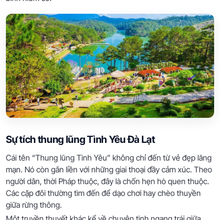
Sự tích thung lũng Tình Yêu Đà Lạt
Cái tên “Thung lũng Tình Yêu” không chỉ đến từ vẻ đẹp lãng
mạn. Nó còn gắn liền với những giai thoại đầy cảm xúc. Theo
người dân, thời Pháp thuộc, đây là chốn hẹn hò quen thuộc.
Các cặp đôi thường tìm đến để dạo chơi hay chèo thuyền
giữa rừng thông.
Một truyền thuyết khác kể về chuyện tình ngang trái giữa