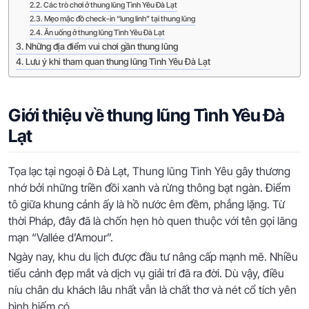
Các trò chơi ở thung lũng Tình Yêu Đà Lạt
Mẹo mặc đồ check-in “lung linh” tại thung lũng
Ăn uống ở thung lũng Tình Yêu Đà Lạt
Những địa điểm vui chơi gần thung lũng
Lưu ý khi tham quan thung lũng Tình Yêu Đà Lạt
Giới thiệu về thung lũng Tình Yêu Đà
Lạt
Tọa lạc tại ngoại ô Đà Lạt, Thung lũng Tình Yêu gây thương
nhớ bởi những triền đồi xanh và rừng thông bạt ngàn. Điểm
tô giữa khung cảnh ấy là hồ nước êm đềm, phẳng lặng. Từ
thời Pháp, đây đã là chốn hẹn hò quen thuộc với tên gọi lãng
mạn “Vallée d’Amour”.
Ngày nay, khu du lịch được đầu tư nâng cấp mạnh mẽ. Nhiều
tiểu cảnh đẹp mắt và dịch vụ giải trí đã ra đời. Dù vậy, điều
níu chân du khách lâu nhất vẫn là chất thơ và nét cổ tích yên
bình hiếm có.