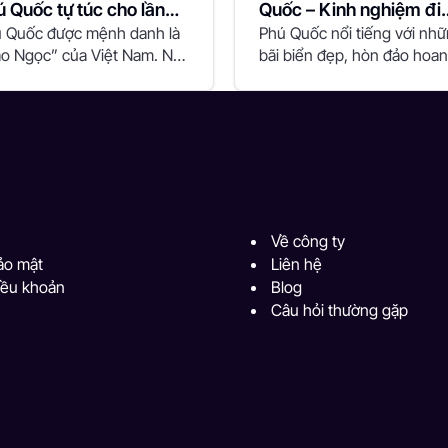
 Quốc tự túc cho lần
Quốc – Kinh nghiệm đi
u khám phá
 Quốc được mệnh danh là
chơi khu du lịch Suối T
Phú Quốc nổi tiếng với nh
o Ngọc” của Việt Nam. Nơi
bãi biển đẹp, hòn đảo hoa
 không chỉ...
sơ và hệ...
Về công ty
ảo mật
Liên hệ
iều khoản
Blog
Câu hỏi thường gặp