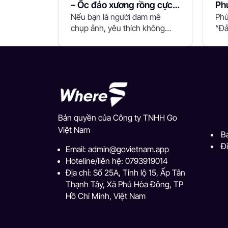
– Ốc đảo xương rồng cực
Phú
chất
Nếu bạn là người đam mê
đầ
Phú
chụp ảnh, yêu thích không
“Đả
gian độc lạ và...
đây
Bản quyền của Công ty TNHH Go
Việt Nam
B
Đ
Email:
admin@govietnam.app
Hoteline/liên hệ: 0793919014
Địa chỉ: Số 25A, Tỉnh lộ 15, Ấp Tân
Thạnh Tây, Xã Phú Hòa Đông, TP
Hồ Chí Minh, Việt Nam