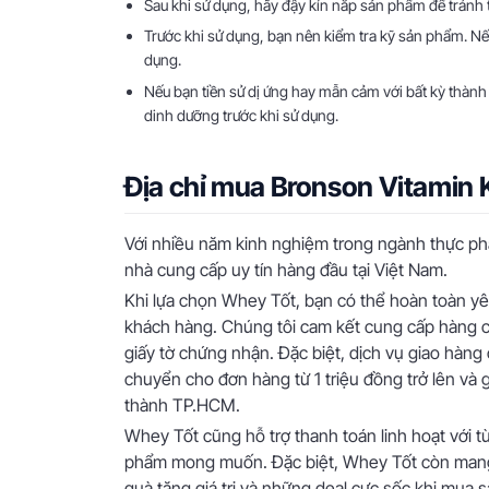
Sau khi sử dụng, hãy đậy kín nắp sản phẩm để tránh 
Trước khi sử dụng, bạn nên kiểm tra kỹ sản phẩm. Nế
dụng.
Nếu bạn tiền sử dị ứng hay mẫn cảm với bất kỳ thàn
dinh dưỡng trước khi sử dụng.
Địa chỉ mua Bronson Vitamin K
Với nhiều năm kinh nghiệm trong ngành thực ph
nhà cung cấp uy tín hàng đầu tại Việt Nam.
Khi lựa chọn Whey Tốt, bạn có thể hoàn toàn y
khách hàng. Chúng tôi cam kết cung cấp hàng c
giấy tờ chứng nhận. Đặc biệt, dịch vụ giao hàng 
chuyển cho đơn hàng từ 1 triệu đồng trở lên và g
thành TP.HCM.
Whey Tốt cũng hỗ trợ thanh toán linh hoạt với 
phẩm mong muốn. Đặc biệt, Whey Tốt còn mang 
quà tặng giá trị và những deal cực sốc khi mua s