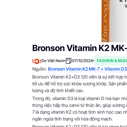
Bronson Vitamin K2 MK-7
Go Việt Nam
07/12/2024
FASHION & BEA
Nguồn:
Bronson Vitamin K2 MK-7 + Vitamin D3 
Bronson Vitamin K2+D3 120 viên là sự kết hợp h
tối ưu để hỗ trợ sức khỏe xương khớp. Sản phẩ
lượng và độ tinh khiết cao.
Trong đó, vitamin D3 là loại vitamin D mà bạn n
trong việc hấp thụ canxi từ thức ăn, giúp xươn
7 là dạng vitamin K2 có hoạt tính sinh học cao 
ngăn ngừa tình trạng vôi hóa động mạch.
Bronson Vitamin K2+D3 120 viên là lựa chọn h