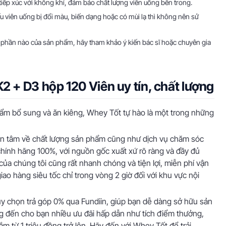
tiếp xúc với không khí, đảm bảo chất lượng viên uống bên trong.
u viên uống bị đổi màu, biến dạng hoặc có mùi lạ thì không nên sử
h phần nào của sản phẩm, hãy tham khảo ý kiến bác sĩ hoặc chuyên gia
2 + D3 hộp 120 Viên uy tín, chất lượng
ẩm bổ sung và ăn kiêng, Whey Tốt tự hào là một trong những
ên tâm về chất lượng sản phẩm cũng như dịch vụ chăm sóc
hính hãng 100%, với nguồn gốc xuất xứ rõ ràng và đầy đủ
của chúng tôi cũng rất nhanh chóng và tiện lợi, miễn phí vận
iao hàng siêu tốc chỉ trong vòng 2 giờ đối với khu vực nội
tùy chọn trả góp 0% qua Fundiin, giúp bạn dễ dàng sở hữu sản
đến cho bạn nhiều ưu đãi hấp dẫn như tích điểm thưởng,
ắm từ 1 triệu đồng trở lên. Hãy đến với Whey Tốt để trải