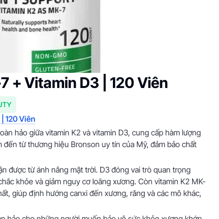
 + Vitamin D3 | 120 Viên
UTY
| 120 Viên
oàn hảo giữa vitamin K2 và vitamin D3, cung cấp hàm lượng
m đến từ thương hiệu Bronson uy tín của Mỹ, đảm bảo chất
hận được từ ánh nắng mặt trời. D3 đóng vai trò quan trọng
g chắc khỏe và giảm nguy cơ loãng xương. Còn vitamin K2 MK-
nhất, giúp định hướng canxi đến xương, răng và các mô khác,
oàn hảo cho những người muốn bảo vệ sức khỏe xương khớp,