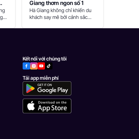
Giang thơm ngon số 1
ranh
ững
Hà Giang không chỉ khiến du
ng
khách say mê bởi cảnh sắc
thiên nhiên hùng...
Kết nối với chúng tôi
Tải app miễn phí