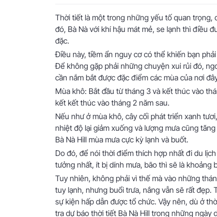
Thời tiết là một trong những yếu tố quan trọng, 
đó, Bà Nà với khí hậu mát mẻ, se lạnh thì điều
đặc.
Điều này, tiềm ẩn nguy cơ có thể khiến bạn phải 
Để không gặp phải những chuyện xui rủi đó, ngo
cần nắm bắt được đặc điểm các mùa của nơi đây.
Mùa khô: Bắt đầu từ tháng 3 và kết thúc vào th
kết kết thúc vào tháng 2 năm sau.
Nếu như ở mùa khô, cây cối phát triển xanh tươi
nhiệt độ lại giảm xuống và lượng mưa cũng tăng 
Bà Nà Hill mùa mưa cực kỳ lạnh và buốt.
Do đó, để nói thời điểm thích hợp nhất đi du lịch
tưởng nhất, ít bị dính mưa, bão thì sẽ là khoảng
Tuy nhiên, không phải vì thế mà vào những thá
tuy lạnh, nhưng buổi trưa, nắng vẫn sẽ rất đẹp.
sự kiện hấp dẫn được tổ chức. Vậy nên, dù ở thờ
tra dự báo thời tiết Bà Nà Hill trong những ngày