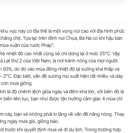
ết khu vực này có địa thế là một vùng núi cao với địa hình phức
 chằng chịt. Tọa lạc trên đỉnh núi Chúa, Bà Nà có khí hậu bán
 “mùa xuân của nước Pháp”.
a hè nhiệt độ cao nhất cũng sẽ chỉ dừng lại ở mức 25°C. Vậy
à Lạt thứ 2 của Việt Nam, là nơi tránh nóng của mọi người.
ến 93%, do đó vào mùa đông nhiệt độ lại xuống khá thấp và
– 2°C. Đặc biệt, vấn đề sương mù xuất hiện rất nhiều và dày
c cơn mưa giông.
ính là độ chênh lệch giữa ngày và đêm khá lớn, với biên độ là
n biến liên tục, bạn như được tận hưởng cảm giác 4 mùa chỉ
điểm này, bạn sẽ không phải lo lắng về vấn đề nắng nóng. Thay
ững ngày mưa gió, giông bão.
tới trước khi quyết định mua vé đi du lịch. Trong trường hợp