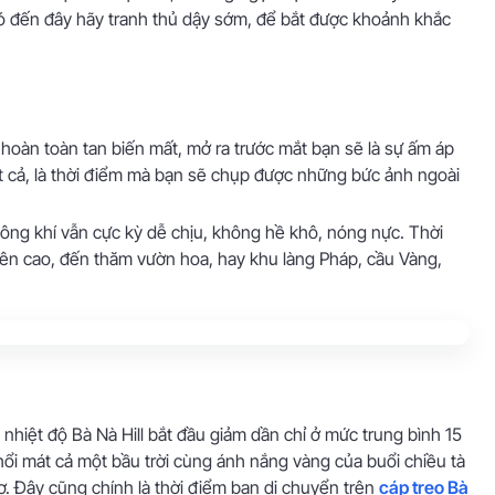
ó đến đây hãy tranh thủ dậy sớm, để bắt được khoảnh khắc
hoàn toàn tan biến mất, mở ra trước mắt bạn sẽ là sự ấm áp
t cả, là thời điểm mà bạn sẽ chụp được những bức ảnh ngoài
ông khí vẫn cực kỳ dễ chịu, không hề khô, nóng nực. Thời
trên cao, đến thăm vườn hoa, hay khu làng Pháp, cầu Vàng,
 nhiệt độ Bà Nà Hill bắt đầu giảm dần chỉ ở mức trung bình 15
thổi mát cả một bầu trời cùng ánh nắng vàng của buổi chiều tà
ơ. Đây cũng chính là thời điểm bạn di chuyển trên
cáp treo Bà