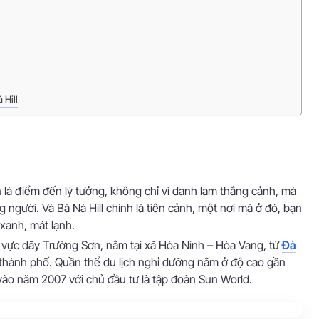
 Hill
n là điểm đến lý tưởng, không chỉ vì danh lam thắng cảnh, mà
ng người. Và Bà Nà Hill chính là tiên cảnh, một nơi mà ở đó, bạn
 xanh, mát lạnh.
hu vực dãy Trường Sơn, nằm tại xã Hòa Ninh – Hòa Vang, từ
Đà
thành phố. Quần thể du lịch nghỉ dưỡng nằm ở độ cao gần
ào năm 2007 với chủ đầu tư là tập đoàn Sun World.