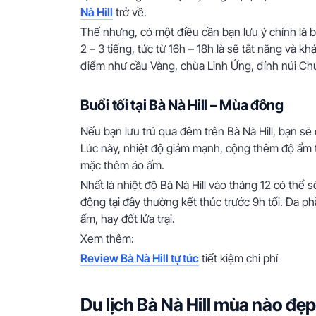
Nà Hill
trở về.
Thế nhưng, có một điều cần bạn lưu ý chính là bu
2 – 3 tiếng, tức từ 16h – 18h là sẽ tắt nắng và k
điểm như cầu Vàng, chùa Linh Ứng, đỉnh núi C
Buổi tối tại Bà Nà Hill – Mùa đông
Nếu bạn lưu trú qua đêm trên Bà Nà Hill, bạn sẽ
Lúc này, nhiệt độ giảm mạnh, cộng thêm độ ẩm t
mặc thêm áo ấm.
Nhất là nhiệt độ Bà Nà Hill vào tháng 12 có thể 
động tại đây thường kết thúc trước 9h tối. Đa p
ấm, hay đốt lửa trại.
Xem thêm:
Review Bà Nà Hill tự túc
tiết kiệm chi phí
Du lịch Bà Nà Hill mùa nào đẹ