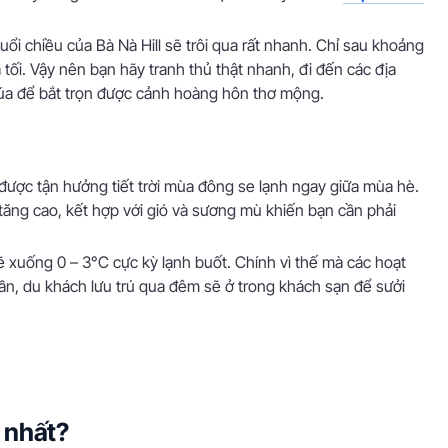
ổi chiều của Bà Nà Hill sẽ trôi qua rất nhanh. Chỉ sau khoảng
há tối. Vậy nên bạn hãy tranh thủ thật nhanh, đi đến các địa
húa để bắt trọn được cảnh hoàng hôn thơ mộng.
 được tận hưởng tiết trời mùa đông se lạnh ngay giữa mùa hè.
ăng cao, kết hợp với gió và sương mù khiến bạn cần phải
sẽ xuống 0 – 3°C cực kỳ lạnh buốt. Chính vì thế mà các hoạt
hần, du khách lưu trú qua đêm sẽ ở trong khách sạn để sưởi
p nhất?