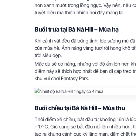
non xanh mướt trong lồng ngực. Vậy nên, nếu c
tuyệt diệu mà thiên nhiên nơi đây mang lại.
Buổi trưa tại Bà Nà Hill – Mùa hạ
Khi cảnh vật đều đã bừng tỉnh, lớp sương mù đã 
của mùa hè. Ánh nắng vàng tươi rói hong khô tấ
trời siêu đẹp.
Mặc dù sẽ có nắng, nhưng với độ ẩm lớn nên kh
điểm này sẽ thích hợp nhất để bạn đi cáp treo 
khu vui chơi Fantasy Park.
Buổi chiều tại Bà Nà Hill – Mùa thu
Thời điểm xế chiều, bắt đầu từ khoảng 16h là lúc
– 17°C. Gió cũng sẽ bắt đầu nổi lên nhiều hơn, 
tạo ra khung cảnh cực kỳ lãng mạn, đậm chất th