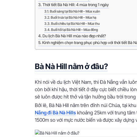
Thời tiết Bà Nà Hill: 4 mùa trong 1 ngày
Buổi sáng tại Bà Nà Hill – Mùa xuân
Buổi trưa tại Bà Nà Hill – Mùa hạ
Buổi chiều tại Bà Nà Hill – Mùa thu
Buổi tối tại Bà Nà Hill – Mùa đông
Du lịch Bà Nà Hill mùa nào đẹp nhất?
Kinh nghiệm chọn trang phục phù hợp với thời tiết Bà Nà
Bà Nà Hill nằm ở đâu?
Khi nói về du lịch Việt Nam, thì Đà Nẵng vẫn luô
còn bởi khí hậu, thời tiết ở đây cực biết chiều lò
sẽ luôn được hít thở và tận hưởng bầu trời trong
Bởi lẽ, Bà Nà Hill nằm trên đỉnh núi Chúa, tại k
Nẵng đi Bà Nà Hills
khoảng 25km với trung tâm 
1500m so với mực nước biển và được xây dựng v