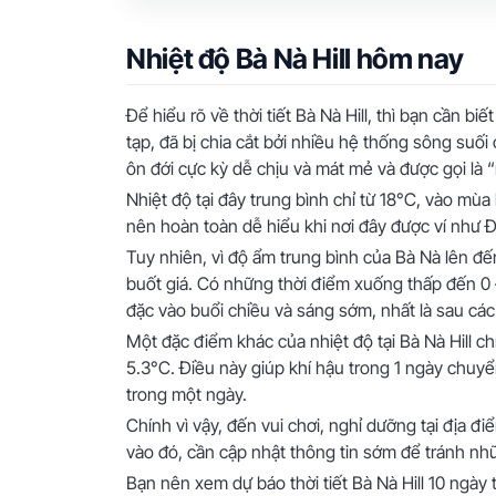
Nhiệt độ Bà Nà Hill hôm nay
Để hiểu rõ về thời tiết Bà Nà Hill, thì bạn cần bi
tạp, đã bị chia cắt bởi nhiều hệ thống sông suối
ôn đới cực kỳ dễ chịu và mát mẻ và được gọi là
Nhiệt độ tại đây trung bình chỉ từ 18°C, vào mù
nên hoàn toàn dễ hiểu khi nơi đây được ví như Đ
Tuy nhiên, vì độ ẩm trung bình của Bà Nà lên đ
buốt giá. Có những thời điểm xuống thấp đến 0 
đặc vào buổi chiều và sáng sớm, nhất là sau cá
Một đặc điểm khác của nhiệt độ tại Bà Nà Hill ch
5.3°C. Điều này giúp khí hậu trong 1 ngày chuyể
trong một ngày.
Chính vì vậy, đến vui chơi, nghỉ dưỡng tại địa 
vào đó, cần cập nhật thông tin sớm để tránh nh
Bạn nên xem dự báo thời tiết Bà Nà Hill 10 ngày 