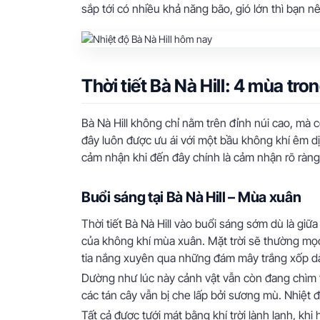
sắp tới có nhiều khả năng bão, gió lớn thì bạn n
Thời tiết Bà Nà Hill: 4 mùa tro
Bà Nà Hill không chỉ nằm trên đỉnh núi cao, mà 
đây luôn được ưu ái với một bầu không khí êm d
cảm nhận khi đến đây chính là cảm nhận rõ ràng 
Buổi sáng tại Bà Nà Hill – Mùa xuân
Thời tiết Bà Nà Hill vào buổi sáng sớm dù là gi
của không khí mùa xuân. Mặt trời sẽ thường mọc
tia nắng xuyên qua những đám mây trắng xốp d
Dường như lúc này cảnh vật vẫn còn đang chìm t
các tán cây vẫn bị che lấp bởi sương mù. Nhiệt 
Tất cả được tưới mát bằng khí trời lành lạnh, khi