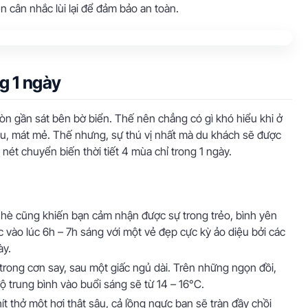
ên cân nhắc lùi lại để đảm bảo an toàn.
ng 1 ngày
còn gần sát bên bờ biển. Thế nên chẳng có gì khó hiểu khi ở
ịu, mát mẻ. Thế nhưng, sự thú vị nhất mà du khách sẽ được
nét chuyển biến thời tiết 4 mùa chỉ trong 1 ngày.
ữa hè cũng khiến bạn cảm nhận được sự trong trẻo, bình yên
 vào lúc 6h – 7h sáng với một vẻ đẹp cực kỳ ảo diệu bởi các
ày.
rong cơn say, sau một giấc ngủ dài. Trên những ngọn đồi,
độ trung bình vào buổi sáng sẽ từ 14 – 16°C.
 hít thở một hơi thật sâu, cả lồng ngực bạn sẽ tràn đầy chồi