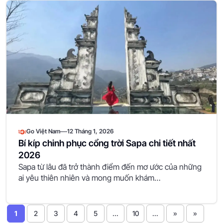
—
Go Việt Nam
12 Tháng 1, 2026
Bí kíp chinh phục cổng trời Sapa chi tiết nhất
2026
Sapa từ lâu đã trở thành điểm đến mơ ước của những
ai yêu thiên nhiên và mong muốn khám…
1
2
3
4
5
...
10
...
»
»