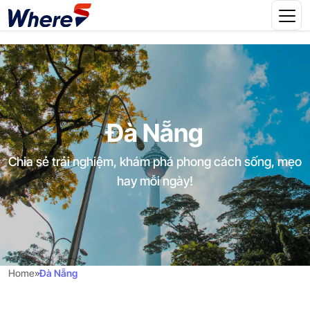
Đà Nẵng
Chia sẻ trải nghiệm, khám phá phong cách sống, mẹo
hay mỗi ngày!
Home
»
Đà Nẵng