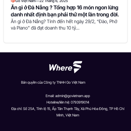
—
Go Việt Nam
22 Tháng 6, 2025
Ăn gì ở Đà Nẵng ? Tổng hợp 16 món ngon lừng
danh nhất định bạn phải thử một lần trong đời.
Ăn gì ở Đà Nẵng? Tính đến hết ngày 29/2, “Đào, Phở
và Piano” đã đạt doanh thu 10 tỷ…
Bản quyền của Công ty TNHH Go Việt Nam
Email:
admin@govietnam.app
Hoteline/liên hệ: 0793919014
Địa chỉ: Số 25A, Tỉnh lộ 15, Ấp Tân Thạnh Tây, Xã Phú Hòa Đông, TP Hồ Chí
Minh, Việt Nam