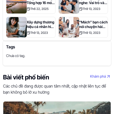
Tổng hợp 16 món
nghe: Vai trò và
ngon lừng danh
phương pháp rèn
Th6 22, 2025
Th9 13, 2023
nhất định bạn
luyện hiệu quả
phải thử một lần
trong đời.
Xây dựng thương
“Mách” bạn cách
hiệu cá nhân hiệu
nói chuyện hài
quả cùng Where
hước và hóm hỉnh
Th9 13, 2023
Th9 13, 2023
S
gây ấn tượng khi
giao tiếp
Tags
Chưa có tag.
Bài viết phổ biến
Khám phá
Các chủ đề đang được quan tâm nhất, cập nhật liên tục để
bạn không bỏ lỡ xu hướng