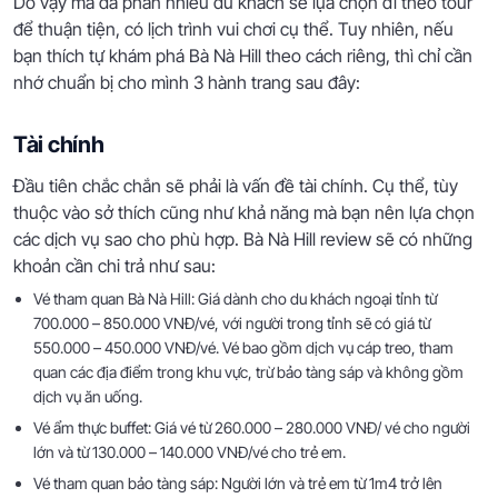
Do vậy mà đa phần nhiều du khách sẽ lựa chọn đi theo tour
để thuận tiện, có lịch trình vui chơi cụ thể. Tuy nhiên, nếu
bạn thích tự khám phá Bà Nà Hill theo cách riêng, thì chỉ cần
nhớ chuẩn bị cho mình 3 hành trang sau đây:
Tài chính
Đầu tiên chắc chắn sẽ phải là vấn đề tài chính. Cụ thể, tùy
thuộc vào sở thích cũng như khả năng mà bạn nên lựa chọn
các dịch vụ sao cho phù hợp. Bà Nà Hill review sẽ có những
khoản cần chi trả như sau:
Vé tham quan Bà Nà Hill: Giá dành cho du khách ngoại tỉnh từ
700.000 – 850.000 VNĐ/vé, với người trong tỉnh sẽ có giá từ
550.000 – 450.000 VNĐ/vé. Vé bao gồm dịch vụ cáp treo, tham
quan các địa điểm trong khu vực, trừ bảo tàng sáp và không gồm
dịch vụ ăn uống.
Vé ẩm thực buffet: Giá vé từ 260.000 – 280.000 VNĐ/ vé cho người
lớn và từ 130.000 – 140.000 VNĐ/vé cho trẻ em.
Vé tham quan bảo tàng sáp: Người lớn và trẻ em từ 1m4 trở lên