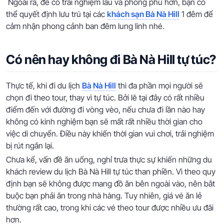
Ngoài ra, để có trải nghiệm lâu và phong phú hơn, bạn có
thể quyết định lưu trú tại các
khách sạn Bà Nà Hill
1 đêm để
cảm nhận phong cảnh ban đêm lung linh nhé.
Có nên hay không đi Bà Nà Hill tự túc?
Thực tế, khi đi du lịch
Bà Nà Hill
thì đa phần mọi người sẽ
chọn đi theo tour, thay vì tự túc. Bởi lẽ tại đây có rất nhiều
điểm đến với đường đi vòng vèo, nếu chưa đi lần nào hay
không có kinh nghiệm bạn sẽ mất rất nhiều thời gian cho
việc di chuyển. Điều này khiến thời gian vui chơi, trải nghiệm
bị rút ngắn lại.
Chưa kể, vấn đề ăn uống, nghỉ trưa thực sự khiến những du
khách review du lịch Bà Nà Hill tự túc than phiền. Vì theo quy
định bạn sẽ không được mang đồ ăn bên ngoài vào, nên bắt
buộc bạn phải ăn trong nhà hàng. Tuy nhiên, giá vé ăn lẻ
thường rất cao, trong khi các vé theo tour được nhiều ưu đãi
hơn.