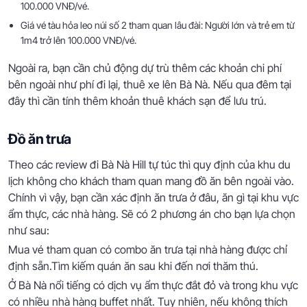
100.000 VNĐ/vé.
Giá vé tàu hỏa leo núi số 2 tham quan lâu đài: Người lớn và trẻ em từ
1m4 trở lên 100.000 VNĐ/vé.
Ngoài ra, bạn cần chủ động dự trù thêm các khoản chi phí
bên ngoài như phí đi lại, thuê xe lên Bà Nà. Nếu qua đêm tại
đây thì cần tính thêm khoản thuê khách sạn để lưu trú.
Đồ ăn trưa
Theo các review đi Bà Nà Hill tự túc thì quy định của khu du
lịch không cho khách tham quan mang đồ ăn bên ngoài vào.
Chính vì vậy, bạn cần xác định ăn trưa ở đâu, ăn gì tại khu vực
ẩm thực, các nhà hàng. Sẽ có 2 phương án cho bạn lựa chọn
như sau:
Mua vé tham quan có combo ăn trưa tại nhà hàng được chỉ
định sẵn.Tìm kiếm quán ăn sau khi đến nơi thăm thú.
Ở Bà Nà nổi tiếng có dịch vụ ẩm thực đắt đỏ và trong khu vực
có nhiều nhà hàng buffet nhất. Tuy nhiên, nếu không thích