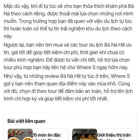
Mặc dù vậy, khi đi tự túc sẽ cho bạn thỏa thích khám phá Bà
Nà theo cách riêng, được thoải mái lựa chọn những nơi mình
muốn. Trong trường hợp bạn đã quen với việc du lịch tự túc
thì hoàn toàn có thể tự tin trải nghiệm khu du lịch theo cách
này.
Ngược lại, bạn nên tìm mua vé các tour du lịch Bà Nà Hill ưu
tín, giá tốt để giúp tiết kiệm chi phí, thời gian khi chưa có
nhiều kinh nghiệm. Để được tư vấn chi tiết, hỗ trợ lựa chọn
tour phù hợp bạn hãy liên hệ cho Where S ngay hôm nay.
Như vậy, từ những review Bà Nà Hill tự túc ở trên, Where S
gợi ý bạn nên tham quan địa điểm này vào mùa khô. Cùng
với đó, chọn đi theo tour để đảm bảo an toàn, hỗ trợ lên lịch
trình chi hợp ký và giúp tiết kiệm chi phí tốt nhất.
Bài viết liên quan
15 món ăn đặc
Giới thiệu thị trấn