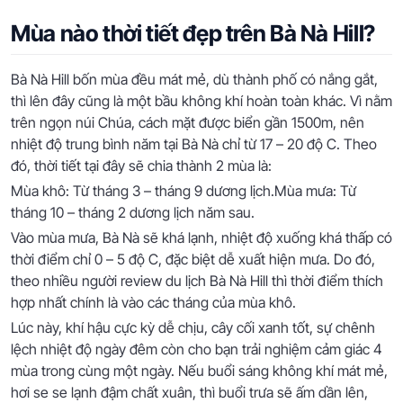
Mùa nào thời tiết đẹp trên Bà Nà Hill?
Bà Nà Hill bốn mùa đều mát mẻ, dù thành phố có nắng gắt,
thì lên đây cũng là một bầu không khí hoàn toàn khác. Vì nằm
trên ngọn núi Chúa, cách mặt được biển gần 1500m, nên
nhiệt độ trung bình năm tại Bà Nà chỉ từ 17 – 20 độ C. Theo
đó, thời tiết tại đây sẽ chia thành 2 mùa là:
Mùa khô: Từ tháng 3 – tháng 9 dương lịch.Mùa mưa: Từ
tháng 10 – tháng 2 dương lịch năm sau.
Vào mùa mưa, Bà Nà sẽ khá lạnh, nhiệt độ xuống khá thấp có
thời điểm chỉ 0 – 5 độ C, đặc biệt dễ xuất hiện mưa. Do đó,
theo nhiều người review du lịch Bà Nà Hill thì thời điểm thích
hợp nhất chính là vào các tháng của mùa khô.
Lúc này, khí hậu cực kỳ dễ chịu, cây cối xanh tốt, sự chênh
lệch nhiệt độ ngày đêm còn cho bạn trải nghiệm cảm giác 4
mùa trong cùng một ngày. Nếu buổi sáng không khí mát mẻ,
hơi se se lạnh đậm chất xuân, thì buổi trưa sẽ ấm dần lên,