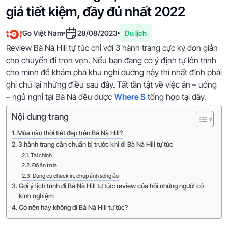
giá tiết kiệm, đầy đủ nhất 2022
Go Việt Nam
28/08/2023
Du lịch
Review Bà Nà Hill tự túc chỉ với 3 hành trang cực kỳ đơn giản
cho chuyến đi trọn vẹn. Nếu bạn đang có ý định tự lên trình
cho mình để khám phá khu nghỉ dưỡng này thì nhất định phải
ghi chú lại những điều sau đây. Tất tần tật về việc ăn – uống
– ngủ nghỉ tại Bà Nà đều được
Where S
tổng hợp tại đây.
Nội dung trang
Mùa nào thời tiết đẹp trên Bà Nà Hill?
3 hành trang cần chuẩn bị trước khi đi Bà Nà Hill tự túc
Tài chính
Đồ ăn trưa
Dụng cụ check in, chụp ảnh sống ảo
Gợi ý lịch trình đi Bà Nà Hill tự túc: review của hội những người có
kinh nghiệm
Có nên hay không đi Bà Nà Hill tự túc?