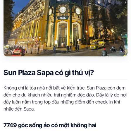
Sun Plaza Sapa có gì thú vị?
Không chỉ là tòa nhà nổi bật về kiến trúc, Sun Plaza còn đem
đến cho du khách nhiều trải nghiệm độc đáo. Đây là lý do nơi
đây luôn nằm trong top đầu những điểm đến check-in khi
nhắc đến Sapa.
7749 góc sống ảo có một không hai