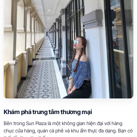
Khám phá trung tâm thương mại
Bên trong Sun Plaza là một không gian hiện đại với hàng
chục cửa hàng, quán cà phê và khu ẩm thực đa dạng. Bạn có