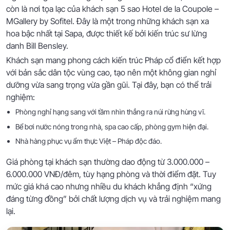
còn là nơi tọa lạc của khách sạn 5 sao Hotel de la Coupole –
MGallery by Sofitel. Đây là một trong những khách sạn xa
hoa bậc nhất tại Sapa, được thiết kế bởi kiến trúc sư lừng
danh Bill Bensley.
Khách sạn mang phong cách kiến trúc Pháp cổ điển kết hợp
với bản sắc dân tộc vùng cao, tạo nên một không gian nghỉ
dưỡng vừa sang trọng vừa gần gũi. Tại đây, bạn có thể trải
nghiệm:
Phòng nghỉ hạng sang với tầm nhìn thẳng ra núi rừng hùng vĩ.
Bể bơi nước nóng trong nhà, spa cao cấp, phòng gym hiện đại.
Nhà hàng phục vụ ẩm thực Việt – Pháp độc đáo.
Giá phòng tại khách sạn thường dao động từ 3.000.000 –
6.000.000 VNĐ/đêm, tùy hạng phòng và thời điểm đặt. Tuy
mức giá khá cao nhưng nhiều du khách khẳng định “xứng
đáng từng đồng” bởi chất lượng dịch vụ và trải nghiệm mang
lại.