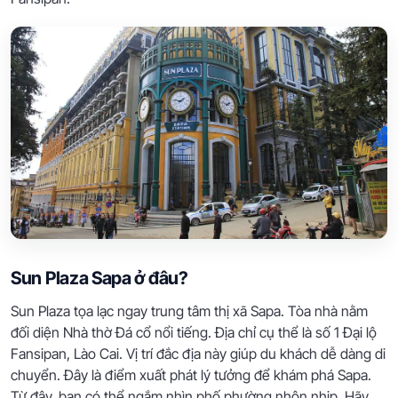
Sun Plaza Sapa ở đâu?
Sun Plaza tọa lạc ngay trung tâm thị xã Sapa. Tòa nhà nằm
đối diện Nhà thờ Đá cổ nổi tiếng. Địa chỉ cụ thể là số 1 Đại lộ
Fansipan, Lào Cai. Vị trí đắc địa này giúp du khách dễ dàng di
chuyển. Đây là điểm xuất phát lý tưởng để khám phá Sapa.
Từ đây, bạn có thể ngắm nhìn phố phường nhộn nhịp. Hãy