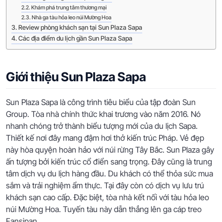
Khám phá trung tâm thương mại
Nhà ga tàu hỏa leo núi Mường Hoa
Review phòng khách sạn tại Sun Plaza Sapa
Các địa điểm du lịch gần Sun Plaza Sapa
Giới thiệu Sun Plaza Sapa
Sun Plaza Sapa là công trình tiêu biểu của tập đoàn Sun
Group. Tòa nhà chính thức khai trương vào năm 2016. Nó
nhanh chóng trở thành biểu tượng mới của du lịch Sapa.
Thiết kế nơi đây mang đậm hơi thở kiến trúc Pháp. Vẻ đẹp
này hòa quyện hoàn hảo với núi rừng Tây Bắc. Sun Plaza gây
ấn tượng bởi kiến trúc cổ điển sang trọng. Đây cũng là trung
tâm dịch vụ du lịch hàng đầu. Du khách có thể thỏa sức mua
sắm và trải nghiệm ẩm thực. Tại đây còn có dịch vụ lưu trú
khách sạn cao cấp. Đặc biệt, tòa nhà kết nối với tàu hỏa leo
núi Mường Hoa. Tuyến tàu này dẫn thẳng lên ga cáp treo
Fansipan.