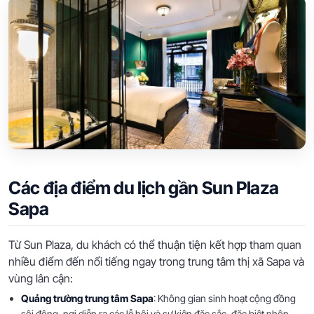
Các địa điểm du lịch gần Sun Plaza
Sapa
Từ Sun Plaza, du khách có thể thuận tiện kết hợp tham quan
nhiều điểm đến nổi tiếng ngay trong trung tâm thị xã Sapa và
vùng lân cận:
Quảng trường trung tâm Sapa
: Không gian sinh hoạt cộng đồng
sôi động, nơi diễn ra các lễ hội và sự kiện đặc sắc, đặc biệt nhộn