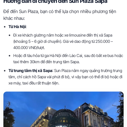
Hướng dẫn di chuyển đến Sun Plaza Sapa
Để đến Sun Plaza, bạn có thể lựa chọn nhiều phương tiện
khác nhau:
Từ Hà Nội
:
Đi xe khách giường nằm hoặc xe limousine đến thị xã Sapa
(khoảng 5 – 6 giờ di chuyển). Giá vé dao động từ 250.000 –
400.000 VNĐ/lượt.
Hoặc đi tàu hỏa từ ga Hà Nội đến Lào Cai, sau đó bắt xe bus hoặc
taxi thêm 30km để đến trung tâm Sapa.
Từ trung tâm thị xã Sapa
: Sun Plaza nằm ngay quảng trường trung
tâm, chỉ cách hồ Sapa vài phút đi bộ, vì vậy bạn có thể đi bộ hoặc đi
xe máy, taxi đều rất thuận tiện.