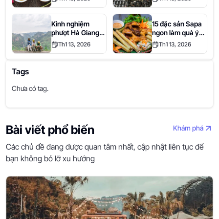
dẫn tại Hà Giang
Kinh nghiệm
15 đặc sản Sapa
phượt Hà Giang
ngon làm quà ý
bằng xe máy chi
nghĩa cho người
Th1 13, 2026
Th1 13, 2026
tiết nhất
thân
Tags
Chưa có tag.
Bài viết phổ biến
Khám phá
Các chủ đề đang được quan tâm nhất, cập nhật liên tục để
bạn không bỏ lỡ xu hướng