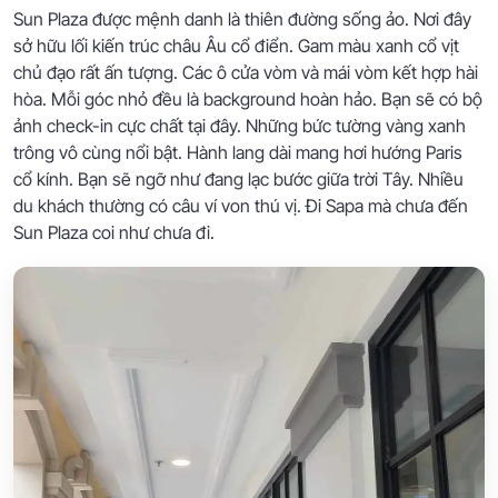
Sun Plaza được mệnh danh là thiên đường sống ảo. Nơi đây
sở hữu lối kiến trúc châu Âu cổ điển. Gam màu xanh cổ vịt
chủ đạo rất ấn tượng. Các ô cửa vòm và mái vòm kết hợp hài
hòa. Mỗi góc nhỏ đều là background hoàn hảo. Bạn sẽ có bộ
ảnh check-in cực chất tại đây. Những bức tường vàng xanh
trông vô cùng nổi bật. Hành lang dài mang hơi hướng Paris
cổ kính. Bạn sẽ ngỡ như đang lạc bước giữa trời Tây. Nhiều
du khách thường có câu ví von thú vị. Đi Sapa mà chưa đến
Sun Plaza coi như chưa đi.