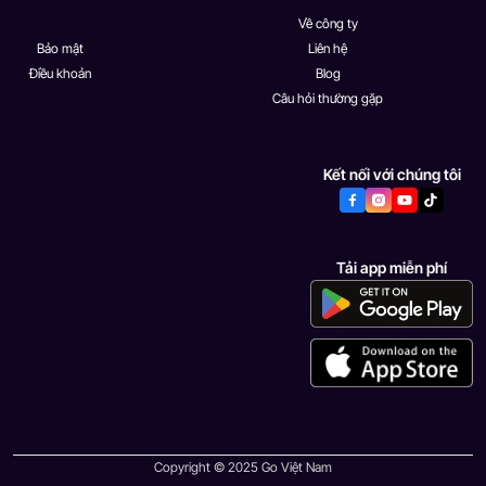
Về công ty
Bảo mật
Liên hệ
Điều khoản
Blog
Câu hỏi thường gặp
Kết nối với chúng tôi
Tải app miễn phí
Copyright © 2025 Go Việt Nam