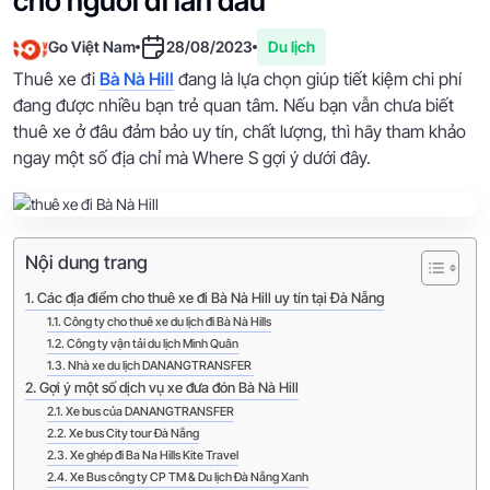
cho người đi lần đầu
Go Việt Nam
28/08/2023
Du lịch
Thuê xe đi
Bà Nà Hill
đang là lựa chọn giúp tiết kiệm chi phí
đang được nhiều bạn trẻ quan tâm. Nếu bạn vẫn chưa biết
thuê xe ở đâu đảm bảo uy tín, chất lượng, thì hãy tham khảo
ngay một số địa chỉ mà Where S gợi ý dưới đây.
Nội dung trang
Các địa điểm cho thuê xe đi Bà Nà Hill uy tín tại Đà Nẵng
Công ty cho thuê xe du lịch đi Bà Nà Hills
Công ty vận tải du lịch Minh Quân
Nhà xe du lịch DANANGTRANSFER
Gợi ý một số dịch vụ xe đưa đón Bà Nà Hill
Xe bus của DANANGTRANSFER
Xe bus City tour Đà Nẵng
Xe ghép đi Ba Na Hills Kite Travel
Xe Bus công ty CP TM & Du lịch Đà Nẵng Xanh