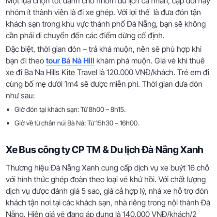
Một lựa chọn tốt dành cho nhóm du lịch cá nhân, cặp đôi hay
nhóm ít thành viên là đi xe ghép. Với lợi thế là đưa đón tận
khách sạn trong khu vực thành phố Đà Nẵng, bạn sẽ không
cần phải di chuyển đến các điểm dừng cố định.
Đặc biệt, thời gian đón – trả khá muộn, nên sẽ phù hợp khi
bạn đi theo
tour Bà Nà Hill
khám phá muộn. Giá vé khi thuê
xe đi Ba Na Hills Kite Travel là 120.000 VNĐ/khách. Trẻ em đi
cùng bố mẹ dưới 1m4 sẽ được miễn phí. Thời gian đưa đón
như sau:
Giờ đón tại khách sạn: Từ 8h00 – 8h15.
Giờ về từ chân núi Bà Nà: Từ 15h30 – 16h00.
Xe Bus công ty CP TM & Du lịch Đà Nẵng Xanh
Thương hiệu Đà Nẵng Xanh cung cấp dịch vụ xe buýt 16 chỗ
với hình thức ghép đoàn theo loại vé khứ hồi. Với chất lượng
dịch vụ được đánh giá 5 sao, giá cả hợp lý, nhà xe hỗ trợ đón
khách tận nơi tại các khách sạn, nhà riêng trong nội thành Đà
Nẵng. Hiện giá vé đang áp dụng là 140.000 VNĐ/khách/2