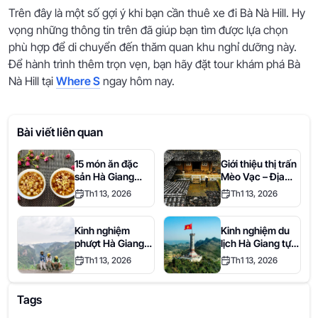
Trên đây là một số gợi ý khi bạn cần thuê xe đi Bà Nà Hill. Hy
vọng những thông tin trên đã giúp bạn tìm được lựa chọn
phù hợp để di chuyển đến thăm quan khu nghỉ dưỡng này.
Để hành trình thêm trọn vẹn, bạn hãy đặt tour khám phá Bà
Nà Hill tại
Where S
ngay hôm nay.
Bài viết liên quan
15 món ăn đặc
Giới thiệu thị trấn
sản Hà Giang
Mèo Vạc – Địa
thơm ngon số 1
điểm du lịch hấp
Th1 13, 2026
Th1 13, 2026
dẫn tại Hà Giang
Kinh nghiệm
Kinh nghiệm du
phượt Hà Giang
lịch Hà Giang tự
bằng xe máy chi
túc từ A đến Z
Th1 13, 2026
Th1 13, 2026
tiết nhất
mới nhất 2026
Tags