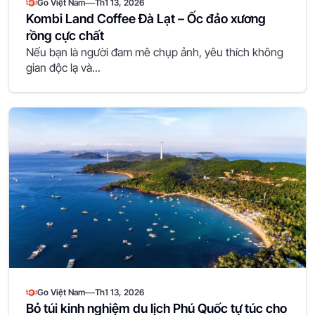
—
Go Việt Nam
Th1 13, 2026
Kombi Land Coffee Đà Lạt – Ốc đảo xương
rồng cực chất
Nếu bạn là người đam mê chụp ảnh, yêu thích không
gian độc lạ và...
—
Go Việt Nam
Th1 13, 2026
Bỏ túi kinh nghiệm du lịch Phú Quốc tự túc cho