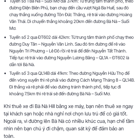
Tuyến số 1 Bà Nà – Suối Mơ dài 37km: Từ trung tâm thành phố, theo
đường Điện Biên Phủ, bạn chạy đến cầu vượt Ngã Ba Huế, sau đó
chạy thẳng xuống đường Tôn Đức Thắng, rẽ trái vào đường Hoàng
Văn Thái. Di chuyển thẳng khoảng 20km đến đường Bà Nà – Suối
Mơ.
Tuyến số 2 qua ĐT602 dài 42km: Từ trung tâm thành phố chạy theo
đường Duy Tân – Nguyễn Văn Linh. Sau đó tìm đường để rẽ vào
Nguyễn Tri Phương – Lê Đô rồi rẽ trái để đến Nguyễn Tất Thành.
Tiếp tục rẽ trái vào đường Nguyễn Lương Bằng – QL1A – ĐT602 là
dẫn tới Bà Nà.
Tuyến số 3 qua QL14B dài 41km: Theo đường Nguyễn Hữu Thọ để
đến vòng xuyến thì rẽ phải vào đường Cách Mạng Tháng 8 – QL14B.
Đi thẳng và rẽ phải để vào đường tránh thành phố, tiếp tục đi
khoảng 7.5km thì rẽ trái sẽ đến đường Bà Nà – Suối Mơ.
Khi thuê xe đi Bà Nà Hill bằng xe máy, bạn nên thuê xe ngay
tại khách sạn hoặc nhà nghỉ nơi chọn lưu trú để có giá tốt.
Ngoài ra, vì đường lên Bà Nà có nhiều khúc cua, hạn chế tầm
nhìn nên bạn chú ý đi chậm, quan sát kỹ để đảm bảo an
toàn.