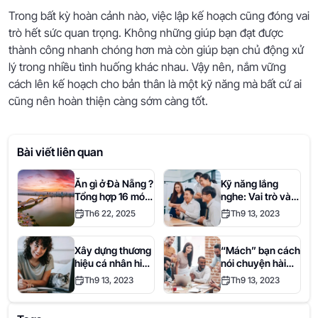
Trong bất kỳ hoàn cảnh nào, việc lập kế hoạch cũng đóng vai
trò hết sức quan trọng. Không những giúp bạn đạt được
thành công nhanh chóng hơn mà còn giúp bạn chủ động xử
lý trong nhiều tình huống khác nhau. Vậy nên, nắm vững
cách lên kế hoạch cho bản thân là một kỹ năng mà bất cứ ai
cũng nên hoàn thiện càng sớm càng tốt.
Bài viết liên quan
Ăn gì ở Đà Nẵng ?
Kỹ năng lắng
Tổng hợp 16 món
nghe: Vai trò và
ngon lừng danh
phương pháp rèn
Th6 22, 2025
Th9 13, 2023
nhất định bạn
luyện hiệu quả
phải thử một lần
trong đời.
Xây dựng thương
“Mách” bạn cách
hiệu cá nhân hiệu
nói chuyện hài
quả cùng Where
hước và hóm hỉnh
Th9 13, 2023
Th9 13, 2023
S
gây ấn tượng khi
giao tiếp