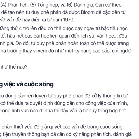
 (4) Phân tích, (5) Tổng hợp, và (6) Đánh giá. Căn cứ theo
t để tạo nên tư duy phê phán đã được Bloom đề cập đến từ
về vấn đề này diễn ra từ năm 1970.
tầng thứ 4 trở lên đều có thể được dạy ngay từ bậc tiểu học
tế, hầu hết các bài học liên quan đến lịch sử, văn học… đều
đánh giá. Do đó, tư duy phê phán hoàn toàn có thể được trang
 nhà trường thay vì xem đó như một kỹ năng cao cấp, chỉ người
như thế nào?
ng việc và cuộc sống
o động cần rèn luyện tư duy phê phán để xử lý thông tin từ
có thể đưa ra quyết định đúng đắn cho công việc của mình,
trong lĩnh vực nào đi nữa thì đây vẫn là tư duy tổng hợp hết
 phần thiết yếu để giải quyết các vấn đề trong cuộc sống.
g tiện truyền thông bạn đã cần có kỹ năng phân tích, đánh giá