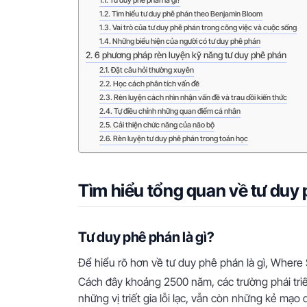
Tư duy phê phán là gì?
Tìm hiểu tư duy phê phán theo Benjamin Bloom
Vai trò của tư duy phê phán trong công việc và cuộc sống
Những biểu hiện của người có tư duy phê phán
6 phương pháp rèn luyện kỹ năng tư duy phê phán
Đặt câu hỏi thường xuyên
Học cách phân tích vấn đề
Rèn luyện cách nhìn nhận vấn đề và trau dồi kiến thức
Tự điều chỉnh những quan điểm cá nhân
Cải thiện chức năng của não bộ
Rèn luyện tư duy phê phán trong toán học
Tìm hiểu tổng quan về tư duy
Tư duy phê phán là gì?
Để hiểu rõ hơn về tư duy phê phán là gì, Where S
Cách đây khoảng 2500 năm, các trường phái tri
những vị triết gia lỗi lạc, vẫn còn những kẻ mạo