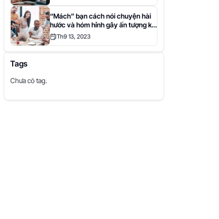
“Mách” bạn cách nói chuyện hài
hước và hóm hỉnh gây ấn tượng khi
giao tiếp
Th9 13, 2023
Tags
Chưa có tag.