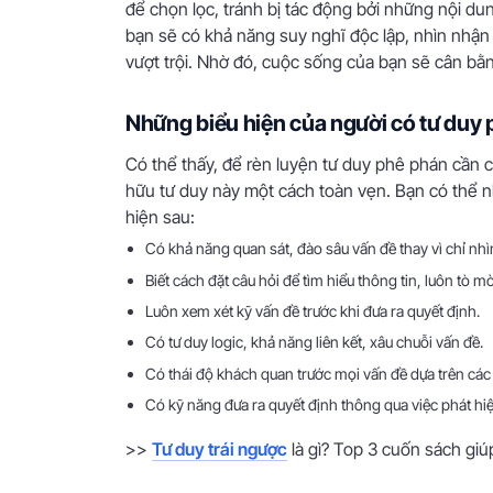
để chọn lọc, tránh bị tác động bởi những nội d
bạn sẽ có khả năng suy nghĩ độc lập, nhìn nhận
vượt trội. Nhờ đó, cuộc sống của bạn sẽ cân bằ
Những biểu hiện của người có tư duy
Có thể thấy, để rèn luyện tư duy phê phán cần có
hữu tư duy này một cách toàn vẹn. Bạn có thể 
hiện sau:
Có khả năng quan sát, đào sâu vấn đề thay vì chỉ nhì
Biết cách đặt câu hỏi để tìm hiểu thông tin, luôn tò m
Luôn xem xét kỹ vấn đề trước khi đưa ra quyết định.
Có tư duy logic, khả năng liên kết, xâu chuỗi vấn đề.
Có thái độ khách quan trước mọi vấn đề dựa trên các 
Có kỹ năng đưa ra quyết định thông qua việc phát hi
>>
Tư duy trái ngược
là gì? Top 3 cuốn sách giúp