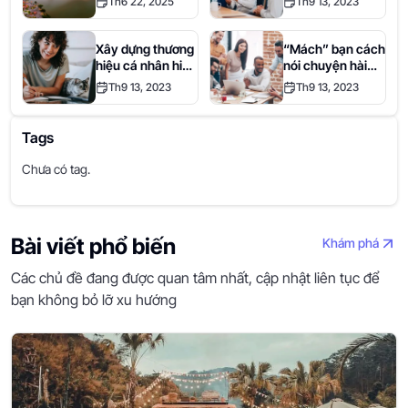
Th6 22, 2025
Th9 13, 2023
nhất định bạn
luyện hiệu quả
phải thử một lần
trong đời.
Xây dựng thương
“Mách” bạn cách
hiệu cá nhân hiệu
nói chuyện hài
quả cùng Where
hước và hóm hỉnh
Th9 13, 2023
Th9 13, 2023
S
gây ấn tượng khi
giao tiếp
Tags
Chưa có tag.
Bài viết phổ biến
Khám phá
Các chủ đề đang được quan tâm nhất, cập nhật liên tục để
bạn không bỏ lỡ xu hướng