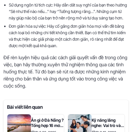
Sử dụng ngôn từ tích cực: Hãy dẫn dắt suy nghĩ của bạn theo hướng
“Sẽ như thế nào nếu…” hay “Tưởng tượng rằng…”. Những cụm từ
này giúp não bộ của bạn trở nên rộng mở và tư duy sáng tạo hơn.
Đơn giản hóa sự việc: Hãy cố gắng đơn giản hóa mọi vấn đề bằng
cách loại bỏ những chi tiết không cần thiết. Bạn có thể thử tìm kiếm
và thực hiện các giải pháp một cách đơn giản, rõ ràng nhất để đạt
được một kết quả khả quan.
Để rèn luyện hiệu quả các cách giải quyết vấn đề trong công
việc, bạn hãy thường xuyên thử nghiệm thông qua các tình
huống thực tế. Từ đó bạn sẽ rút ra được những kinh nghiệm
riêng cho bản thân và ứng dụng tốt vào trong công việc và
cuộc sống.
Bài viết liên quan
Ăn gì ở Đà Nẵng ?
Kỹ năng lắng
Tổng hợp 16 món
nghe: Vai trò và
ngon lừng danh
phương pháp rèn