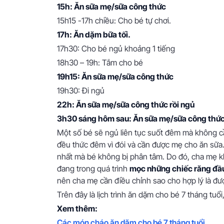
15h: Ăn sữa mẹ/sữa công thức
15h15 -17h chiều: Cho bé tự chơi.
17h: Ăn dặm bữa tối.
17h30: Cho bé ngủ khoảng 1 tiếng
18h30 – 19h: Tắm cho bé
19h15: Ăn sữa mẹ/sữa công thức
19h30: Đi ngủ
22h: Ăn sữa mẹ/sữa công thức rồi ngủ
3h30 sáng hôm sau: Ăn sữa mẹ/sữa công thứ
Một số bé sẽ ngủ liên tục suốt đêm mà không c
đều thức đêm vì đói và cần được mẹ cho ăn sữa.
nhất mà bé không bị phân tâm. Do đó, cha mẹ khô
đang trong quá trình
mọc những chiếc răng đầu
nên cha mẹ cần điều chỉnh sao cho hợp lý là đư
Trên đây là lịch trình ăn dặm cho bé 7 tháng tu
Xem thêm:
Các món cháo ăn dặm cho bé 7 tháng tuổi