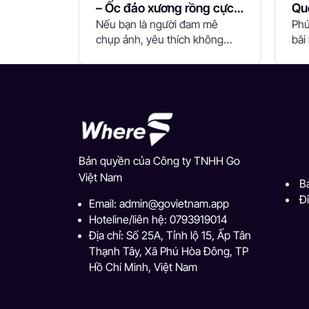
– Ốc đảo xương rồng cực
Qu
chất
Nếu bạn là người đam mê
chơ
Phú
chụp ảnh, yêu thích không
bãi
gian độc lạ và...
sơ 
Bản quyền của Công ty TNHH Go
Việt Nam
B
Đ
Email:
admin@govietnam.app
Hoteline/liên hệ: 0793919014
Địa chỉ: Số 25A, Tỉnh lộ 15, Ấp Tân
Thạnh Tây, Xã Phú Hòa Đông, TP
Hồ Chí Minh, Việt Nam