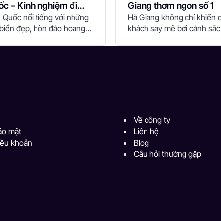
ốc – Kinh nghiệm đi
Giang thơm ngon số 1
i khu du lịch Suối Tranh
 Quốc nổi tiếng với những
Hà Giang không chỉ khiến 
 biển đẹp, hòn đảo hoang
khách say mê bởi cảnh sắc
và hệ...
thiên nhiên hùng...
Về công ty
ảo mật
Liên hệ
iều khoản
Blog
Câu hỏi thường gặp