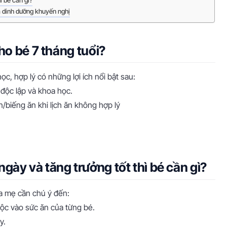
ì bé cần gì?
a dinh dưỡng khuyến nghị
ho bé 7 tháng tuổi?
c, hợp lý có những lợi ích nổi bật sau:
 độc lập và khoa học.
n/biếng ăn khi lịch ăn không hợp lý
ày và tăng trưởng tốt thì bé cần gì?
a mẹ cần chú ý đến:
uộc vào sức ăn của từng bé.
y.