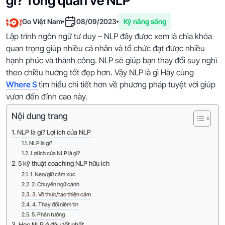
gì? Tổng quan về NLP
Go Việt Nam
08/09/2023
Kỹ năng sống
Lập trình ngôn ngữ tư duy – NLP đây được xem là chìa khóa
quan trọng giúp nhiều cá nhân và tổ chức đạt được nhiều
hạnh phúc và thành công. NLP sẽ giúp bạn thay đổi suy nghĩ
theo chiều hướng tốt đẹp hơn. Vậy NLP là gì Hãy cùng
Where S
tìm hiểu chi tiết hơn về phương pháp tuyệt vời giúp
vươn đến đỉnh cao này.
Nội dung trang
NLP là gì? Lợi ích của NLP
NLP là gì?
Lợi ích của NLP là gì?
5 kỹ thuật coaching NLP hữu ích
1. Neo/giữ cảm xúc
2. Chuyển ngữ cảnh
3. Vô thức/tạo thiện cảm
4. Thay đổi niềm tin
5. Phân tưởng
Học NLP ở đâu tốt nhất