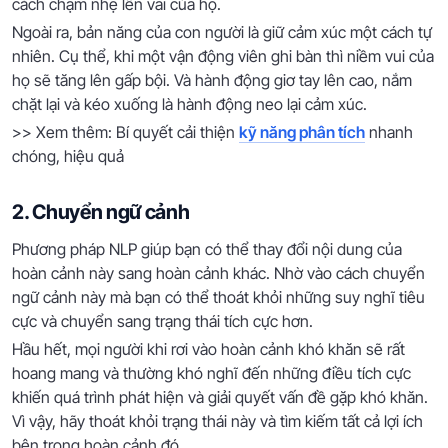
cách chạm nhẹ lên vai của họ.
Ngoài ra, bản năng của con người là giữ cảm xúc một cách tự
nhiên. Cụ thể, khi một vận động viên ghi bàn thì niềm vui của
họ sẽ tăng lên gấp bội. Và hành động giơ tay lên cao, nắm
chặt lại và kéo xuống là hành động neo lại cảm xúc.
>> Xem thêm: Bí quyết cải thiện
kỹ năng phân tích
nhanh
chóng, hiệu quả
2. Chuyển ngữ cảnh
Phương pháp NLP giúp bạn có thể thay đổi nội dung của
hoàn cảnh này sang hoàn cảnh khác. Nhờ vào cách chuyển
ngữ cảnh này mà bạn có thể thoát khỏi những suy nghĩ tiêu
cực và chuyển sang trạng thái tích cực hơn.
Hầu hết, mọi người khi rơi vào hoàn cảnh khó khăn sẽ rất
hoang mang và thường khó nghĩ đến những điều tích cực
khiến quá trình phát hiện và giải quyết vấn đề gặp khó khăn.
Vì vậy, hãy thoát khỏi trạng thái này và tìm kiếm tất cả lợi ích
bên trong hoàn cảnh đó.