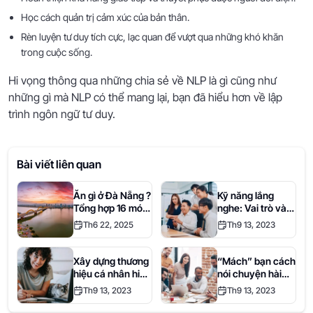
Học cách quản trị cảm xúc của bản thân.
Rèn luyện tư duy tích cực, lạc quan để vượt qua những khó khăn
trong cuộc sống.
Hi vọng thông qua những chia sẻ về NLP là gì cũng như
những gì mà NLP có thể mang lại, bạn đã hiểu hơn về lập
trình ngôn ngữ tư duy.
Bài viết liên quan
Ăn gì ở Đà Nẵng ?
Kỹ năng lắng
Tổng hợp 16 món
nghe: Vai trò và
ngon lừng danh
phương pháp rèn
Th6 22, 2025
Th9 13, 2023
nhất định bạn
luyện hiệu quả
phải thử một lần
trong đời.
Xây dựng thương
“Mách” bạn cách
hiệu cá nhân hiệu
nói chuyện hài
quả cùng Where
hước và hóm hỉnh
Th9 13, 2023
Th9 13, 2023
S
gây ấn tượng khi
giao tiếp