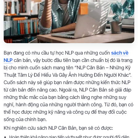
Bạn đang có nhu cầu tự học NLP qua những cuốn
sách về
NLP
căn bản, vậy bước đầu tiên bạn cần chuẩn bị đó là trang
bị cho mình cuốn sách mang tên “NLP Căn Bản – Những Kỹ
Thuật Tâm Lý Để Hiểu Và Gây Ảnh Hưởng Đến Người Khác”.
Cuốn sách này sẽ giúp bạn nắm được những kiến thức NLP
từ căn bản đến nâng cao. Ngoài ra, NLP Căn Bản sẽ giải đáp
những thắc mắc của bạn bằng cách lắng nghe những suy
nghĩ, hành động của những người thành công. Từ đó, bạn có
thể học được những kỹ năng và công cụ để thay đổi cuộc
sống của chính bạn.
Khi nghiên cứu sách NLP Căn Bản, bạn sẽ có được:
Hoàn thiện khả năng giao tiếp và thuyết phục được người đối diện.